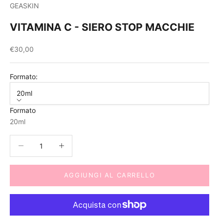
GEASKIN
VITAMINA C - SIERO STOP MACCHIE
Prezzo scontato
€30,00
Formato:
20ml
Formato
20ml
Diminuisci quantità
Aumenta quantità
AGGIUNGI AL CARRELLO