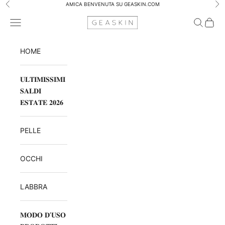
Vai al contenuto
AMICA BENVENUTA SU GEASKIN.COM
Precedente
Suc
GEASKIN
Menù
Cerca
Carrel
HOME
𝐔𝐋𝐓𝐈𝐌𝐈𝐒𝐒𝐈𝐌𝐈
𝐒𝐀𝐋𝐃𝐈
𝐄𝐒𝐓𝐀𝐓𝐄 𝟐𝟎𝟐𝟔
PELLE
OCCHI
LABBRA
𝐌𝐎𝐃𝐎 𝐃’𝐔𝐒𝐎